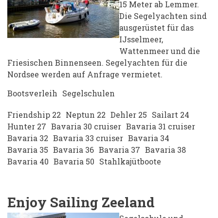
15 Meter ab Lemmer.
Die Segelyachten sind
ausgerüstet für das
IJsselmeer,
Wattenmeer und die
Friesischen Binnenseen. Segelyachten für die
Nordsee werden auf Anfrage vermietet.
Bootsverleih
Segelschulen
Friendship 22
Neptun 22
Dehler 25
Sailart 24
Hunter 27
Bavaria 30 cruiser
Bavaria 31 cruiser
Bavaria 32
Bavaria 33 cruiser
Bavaria 34
Bavaria 35
Bavaria 36
Bavaria 37
Bavaria 38
Bavaria 40
Bavaria 50
Stahlkajütboote
Enjoy Sailing Zeeland