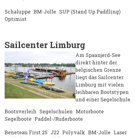
Schaluppe
BM-Jolle
SUP (Stand Up Paddling)
Optimist
Sailcenter Limburg
Am Spaanjerd-See
direkt hinter der
belgischen Grenze
liegt das Sailcenter
Limburg mit vielen
leihbaren Bootstypen
und einer Segelschule.
Bootsverleih
Segelschulen
Motorboote
Segelboote
Paddel-/Ruderboote
Beneteau First 25
J22
Polyvalk
BM-Jolle
Laser