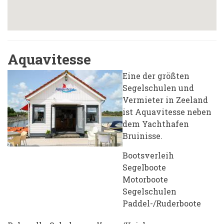
Aquavitesse
Eine der größten
Segelschulen und
Vermieter in Zeeland
ist Aquavitesse neben
dem Yachthafen
Bruinisse.
Bootsverleih
Segelboote
Motorboote
Segelschulen
Paddel-/Ruderboote