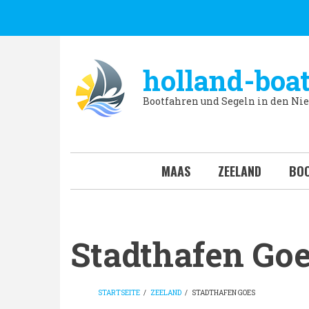
Direkt
zum
Inhalt
holland-boat
Bootfahren und Segeln in den Ni
MAAS
ZEELAND
BOO
Stadthafen Go
STARTSEITE
/
ZEELAND
/
STADTHAFEN GOES