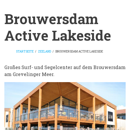
Brouwersdam
Active Lakeside
STARTSEITE
/
ZEELAND
/
BROUWERSDAM ACTIVE LAKESIDE
BREADCRUMB
Brouwersdam
Großes Surf- und Segelcenter auf dem Brouwersdam
am Grevelinger Meer.
Active
Lakeside